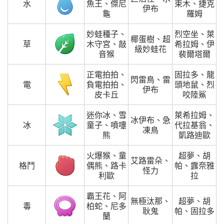
水
魚王、傑尼
束木、捷克
伊布
龜
羅姆
妙蛙種子、
烈空坐、萊
椰蛋樹、超
草
木守宮、敲
希拉姆、伊
級妙蛙花
音猴
裴爾塔爾
正電拍拍、
固拉多、龍
閃雷鳥、雷
電
負電拍拍、
頭地鼠、烈
伊布
皮卡丘
咬陸鯊
迷你冰、雪
萊希拉姆、
冰伊布、急
冰
童子、噴嚏
代拉基翁、
凍鳥
熊
凱路迪歐
火爆猴、童
超夢、胡
艾路雷朵、
格鬥
偶熊、路卡
帕、露奈雅
怪力
利歐
拉
霸王花、阿
無極汰那、
超夢、胡
毒
柏蛇、尼多
耿鬼
帕、固拉多
蘭