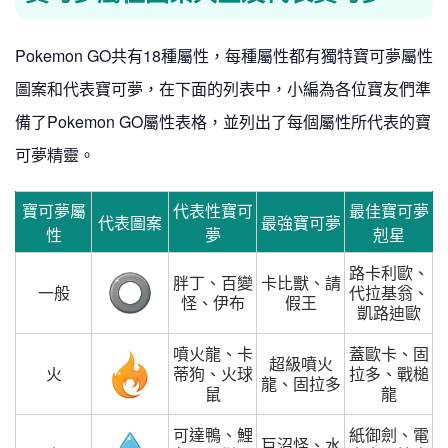
Pokemon GO共有18種屬性，每種屬性都有獨特寶可夢屬性
圖案和代表寶可夢，在下面的列表中，小編為各位寶友們準
備了Pokemon GO屬性表格，並列出了每個屬性所代表的寶
可夢精靈。
寶可夢屬
代表性寶可
最佳寶可夢
代表圖案
最強寶可夢
性
夢
剋星
路卡利歐、
胖丁、百變
卡比獸、請
一般
代拉基翁、
怪、伊布
假王
凱路迪歐
噴火龍、卡
蓋歐卡、固
超級噴火
火
蒂狗、火球
拉多、戰槌
龍、固拉多
鼠
龍
可達鴨、鯉
紙御劍、電
巨沼怪、水