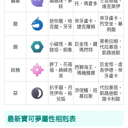
幽靈
飄飄球、夢
三首惡龍、
托、瑪夏多
妖
達克萊伊
帝牙盧卡、
迷你龍、哈
帝牙盧卡、
龍
烈空坐、暴
克龍、牙牙
捷克羅姆
飛龍
萊希拉姆、
小磁怪、美
巨金怪、藏
鋼
代拉基翁、
錄坦、銅象
瑪然特
凱路迪歐
胖丁、花蓓
巨金怪、虛
西獅海王、
妖精
蓓、綿綿泡
吾伊德、帝
瑪機雅娜
芙
牙盧卡
扒手貓、月
代拉基翁、
流氓鱷、班
惡
亮伊布、偷
凱路迪歐、
基拉斯
兒狐
路卡利歐
最新寶可夢屬性相剋表