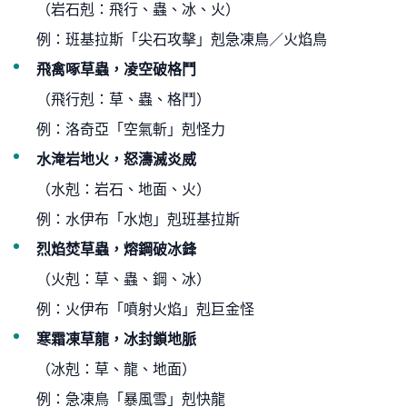
（岩石剋：飛行、蟲、冰、火）
例：班基拉斯「尖石攻擊」剋急凍鳥／火焰鳥
飛禽啄草蟲，凌空破格鬥
（飛行剋：草、蟲、格鬥）
例：洛奇亞「空氣斬」剋怪力
水淹岩地火，怒濤滅炎威
（水剋：岩石、地面、火）
例：水伊布「水炮」剋班基拉斯
烈焰焚草蟲，熔鋼破冰鋒
（火剋：草、蟲、鋼、冰）
例：火伊布「噴射火焰」剋巨金怪
寒霜凍草龍，冰封鎖地脈
（冰剋：草、龍、地面）
例：急凍鳥「暴風雪」剋快龍