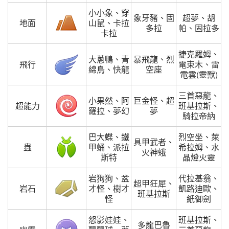
小小象、穿
象牙豬、固
超夢、胡
地面
山鼠、卡拉
多拉
帕、固拉多
卡拉
捷克羅姆、
大蔥鴨、青
暴飛龍、烈
飛行
電束木、雷
綿鳥、快龍
空座
電雲(靈獸)
三首惡龍、
小果然、阿
巨金怪、超
超能力
班基拉斯、
羅拉、夢幻
夢
騎拉帝納
巴大蝶、鐵
烈空坐、萊
具甲武者、
蟲
甲蛹、派拉
希拉姆、水
火神蛾
斯特
晶燈火靈
岩狗狗、盆
代拉基翁、
超甲狂犀、
岩石
才怪、樹才
凱路迪歐、
班基拉斯
怪
紙御劍
怨影娃娃、
班基拉斯、
多龍巴魯