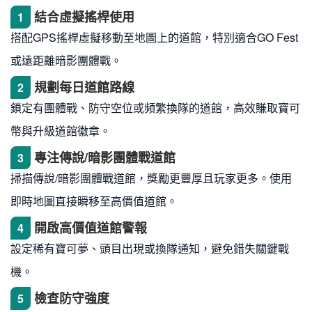
結合虛擬搖桿使用
1
搭配GPS搖桿虛擬移動至地圖上的道館，特別適合GO Fest
或遠距離暗影團體戰。
規劃每日道館路線
2
鎖定有團體戰、防守空位或頻繁換隊的道館，高效賺取寶可
幣與升級道館徽章。
專注傳說/暗影團體戰道館
3
掃描傳說/暗影團體戰道館，獎勵更豐厚且玩家更多。使用
即時地圖直接瞬移至高價值道館。
開啟高價值道館警報
4
設定稀有寶可夢、頭目出現或換隊通知，避免錯失關鍵戰
機。
檢查防守強度
5