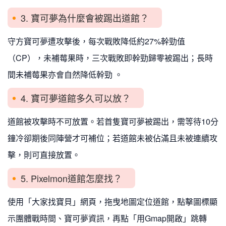
3. 寶可夢為什麼會被踢出道館？
守方寶可夢遭攻擊後，每次戰敗降低約27%幹勁值
（CP），未補莓果時，三次戰敗即幹勁歸零被踢出；長時
間未補莓果亦會自然降低幹勁 。
4. 寶可夢道館多久可以放？
道館被攻擊時不可放置。若首隻寶可夢被踢出，需等待10分
鐘冷卻期後同陣營才可補位；若道館未被佔滿且未被連續攻
擊，則可直接放置。
5. Pixelmon道館怎麼找？
使用「大家找寶貝」網頁，拖曳地圖定位道館，點擊圖標顯
示團體戰時間、寶可夢資訊，再點「用Gmap開啟」跳轉