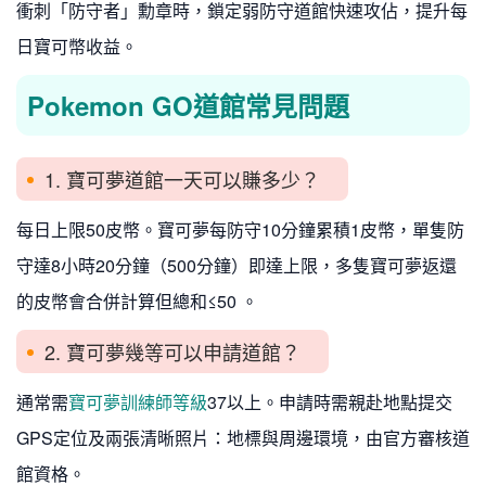
衝刺「防守者」勳章時，鎖定弱防守道館快速攻佔，提升每
日寶可幣收益。
Pokemon GO道館常見問題
1. 寶可夢道館一天可以賺多少？
每日上限50皮幣。寶可夢每防守10分鐘累積1皮幣，單隻防
守達8小時20分鐘（500分鐘）即達上限，多隻寶可夢返還
的皮幣會合併計算但總和≤50 。
2. 寶可夢幾等可以申請道館？
通常需
寶可夢訓練師等級
37以上。申請時需親赴地點提交
GPS定位及兩張清晰照片：地標與周邊環境，由官方審核道
館資格。