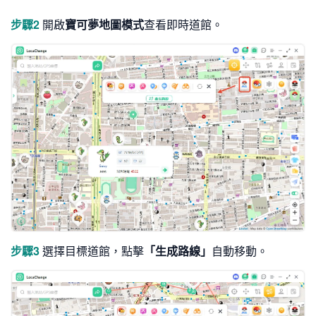
步驟2
開啟
寶可夢地圖模式
查看即時道館。
步驟3
選擇目標道館，點擊
「生成路線」
自動移動。