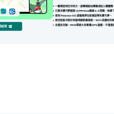
一鍵傳送到任何地方。旋轉補給站轉盤或加入團體戰
已解決寶可夢錯誤 12/MH Now連線 6-4 問題
使用 Pokemon GO 虛擬搖桿在家捕捉稀有寶可夢。
使用智能冷卻計時器規避軟鎖風險，100%保護你的
支援皮克敏、MHN等絕大多數種 GPS 遊戲，不僅僅是
費試用