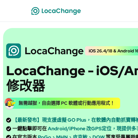
LocaChange
iOS 26.4/18 & Android 1
LocaChange - iOS/A
修改器
無需越獄，自由選擇 PC 軟體或行動應用程式！
【最新發布】現支援虛擬 GO Plus，在軟體內自動抓寶轉
一鍵點擊即可在
Android/iPhone 改GPS定位，現提
在官方版本
PoGo、MHN、皮克敏、DQW
等享受專屬遊