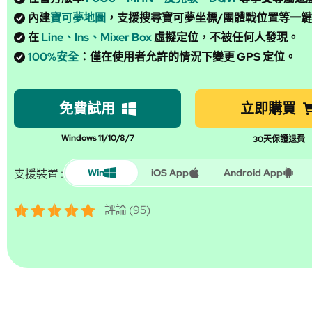
內建
寶可夢地圖
，支援搜尋寶可夢坐標/團體戰位置等一
在
Line、Ins、Mixer Box
虛擬定位，不被任何人發現。
100%安全
：僅在使用者允許的情況下變更 GPS 定位。
免費試用
立即購買
Windows 11/10/8/7
30天保證退費
支援裝置 :
Win
iOS App
Android App
評論 (95)