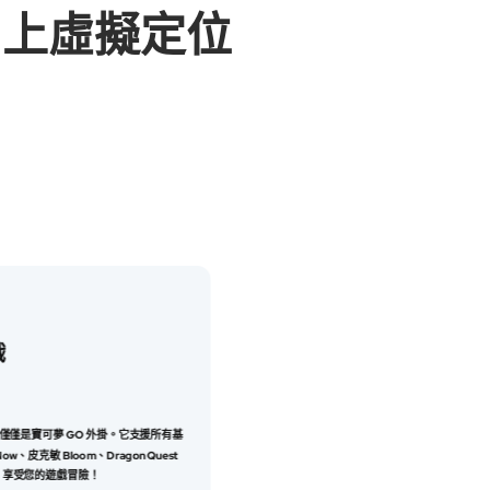
d 上虛擬定位
戲
ge 不僅僅是寶可夢 GO 外掛。它支援所有基
ow、皮克敏 Bloom、Dragon Quest
，享受您的遊戲冒險！