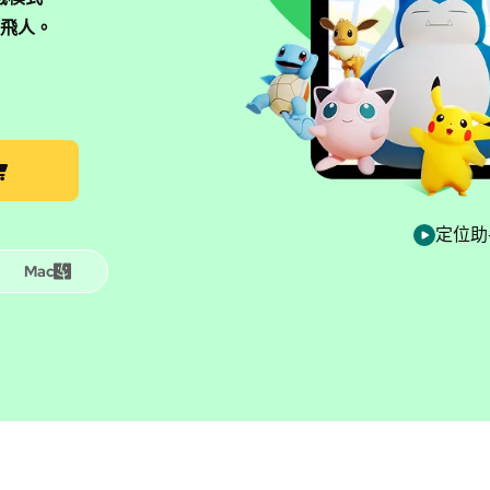
鍵飛人。
定位助手 
Mac