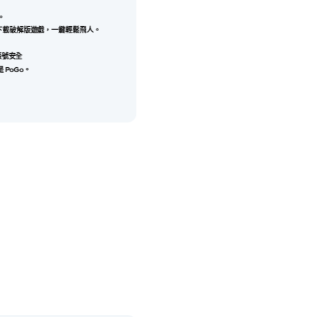
。
，無需下載破解版遊戲，一鍵輕鬆飛人。
帳號安全
 PoGo。