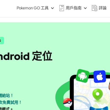
Pokemon GO 工具
用戶指南
評論
6
ndroid 定位
補給站！
供多次免費試用！
戲模式。