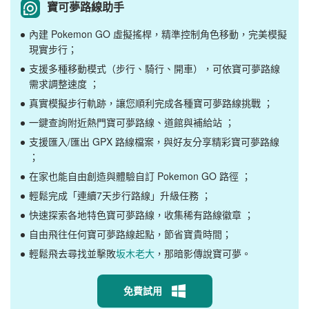
寶可夢路線助手
內建 Pokemon GO 虛擬搖桿，精準控制角色移動，完美模擬
現實步行；
支援多種移動模式（步行、騎行、開車），可依寶可夢路線
需求調整速度 ；
真實模擬步行軌跡，讓您順利完成各種寶可夢路線挑戰 ；
一鍵查詢附近熱門寶可夢路線、道館與補給站 ；
支援匯入/匯出 GPX 路線檔案，與好友分享精彩寶可夢路線
；
在家也能自由創造與體驗自訂 Pokemon GO 路徑 ；
輕鬆完成「連續7天步行路線」升級任務 ；
快速探索各地特色寶可夢路線，收集稀有路線徽章 ；
自由飛往任何寶可夢路線起點，節省寶貴時間；
輕鬆飛去尋找並擊敗
坂木老大
，那暗影傳說寶可夢。
免費試用