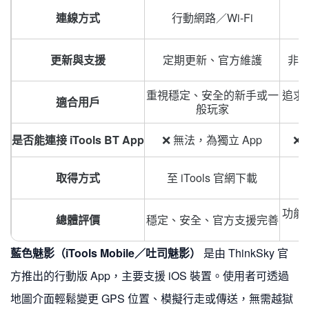
連線方式
行動網路／Wi-Fi
更新與支援
定期更新、官方維護
非
重視穩定、安全的新手或一
追求
適合用戶
般玩家
是否能連接 iTools BT App
❌ 無法，為獨立 App
❌
取得方式
至 iTools 官網下載
功能
總體評價
穩定、安全、官方支援完善
藍色魅影（iTools Mobile／吐司魅影）
是由 ThinkSky 官
方推出的行動版 App，主要支援 iOS 裝置。使用者可透過
地圖介面輕鬆變更 GPS 位置、模擬行走或傳送，無需越獄