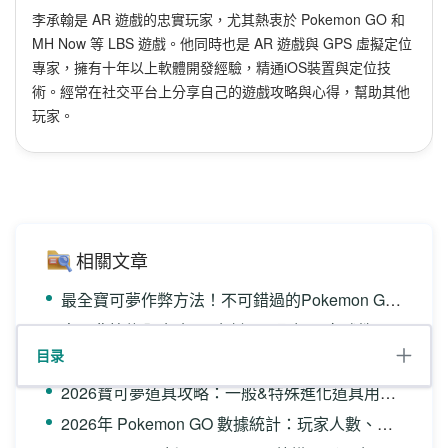
李承翰是 AR 遊戲的忠實玩家，尤其熱衷於 Pokemon GO 和
MH Now 等 LBS 遊戲。他同時也是 AR 遊戲與 GPS 虛擬定位
專家，擁有十年以上軟體開發經驗，精通iOS裝置與定位技
術。經常在社交平台上分享自己的遊戲攻略與心得，幫助其他
玩家。
相關文章
最全寶可夢作弊方法！不可錯過的Pokemon GO技巧！
寶可夢快龍全攻略, 內含剋星、配招、實戰教學及補抓方法
目录
Pokemon GO超級烈空座團戰回歸！IV100、配招、剋星全攻略！
2026寶可夢道具攻略：一般&特殊進化道具用途及取得方式
2026年 Pokemon GO 數據統計：玩家人數、下載量、營收、熱度趨勢