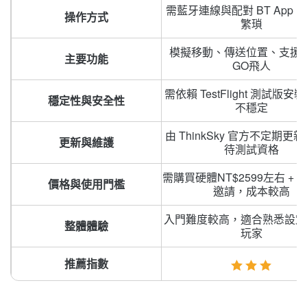
需藍牙連線與配對 BT App
操作方式
繁瑣
模擬移動、傳送位置、支援
主要功能
GO飛人
需依賴 TestFlight 測試版
穩定性與安全性
不穩定
由 ThinkSky 官方不定期更
更新與維護
待測試資格
需購買硬體NT$2599左右 + 
價格與使用門檻
邀請，成本較高
入門難度較高，適合熟悉設定
整體體驗
玩家
推薦指數