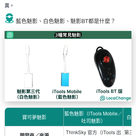
異。
藍色魅影、白色魅影、魅影BT都是什麼？
藍色魅影（iTools Mobile／
寶可夢魅影
白
吐司魅影）
ThinkSky 官方（iTools 出
第三
開發商／來源