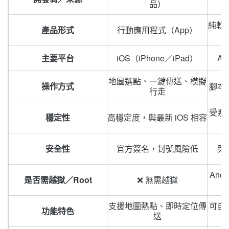
品）
純軟體
產品形式
行動應用程式（App）
主要平台
iOS（iPhone／iPad）
An
地圖選點、一鍵傳送、模擬
操作方式
腳本
行走
受系
穩定性
高穩定度，與最新 iOS 相容
安全性
官方簽名，封號風險低
第
Andr
是否需越獄／Root
❌ 無需越獄
支援地圖熱點、即時定位傳
可自
功能特色
送