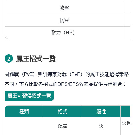
攻擊
防禦
耐力（HP）
鳳王招式一覽
2
團體戰（PvE）與訓練家對戰（PvP）的鳳王技能選擇策略
不同，下方比較各招式的DPS/EPS效率並提供最佳組合：
鳳王可習得招式一覽
種類
招式
屬性
火系高
燒盡
火