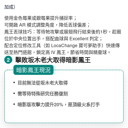
加成）
使用金色莓果或銀莓果提升捕捉率；
可開啟 AR 模式調整角度，降低丟球偏差；
鳳王丟球技巧：等待牠攻擊或展翅飛行結束後約1秒，趁圈
位於中央位置出手，搭配曲球與 Excellent 判定；
配合定位修改工具（如 LocaChange 寶可夢助手）快速傳
送至熱門道館，鎖定高 IV 鳳王，節省時間與精靈球。
擊敗坂木老大取得暗影鳳王
2
暗影鳳王現況
目前無法從坂木老大取得
需等待特殊研究任務復刻
暗影版攻擊力提升20%，是頂級火系打手