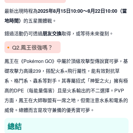
最新出現時程為
2025年8月15日10:00～8月22日10:00（當
地時間）
的五星團體戰。
錯過活動仍可透過
朋友交換
取得，或等待未來復刻。
Q2.鳳王很強嗎？
鳳王在《Pokémon GO》中屬於頂級攻擊型傳說寶可夢，基
礎攻擊力高達239，搭配火系+飛行屬性，能有效對抗草
系、格鬥系、蟲系等對手。其專屬招式「神聖之火」擁有極
高的DPE（每能量傷害）且是火系輸出的不二選擇。PVP
方面，鳳王在大師聯盟有一席之地，但需注意水系和電系的
威脅。總體而言是攻守兼備的優秀寶可夢。
總結