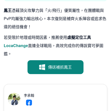
鳳王
憑藉頂尖攻擊力與「火/飛行」優質屬性，在團體戰與
PvP均屬強力輸出核心。本次復刻是補齊火系陣容或追求色
違的絕佳機會！
若受限於地理或時間因素，推薦使用
虛擬定位工具
LocaChange
直連全球戰局，高效完成你的傳說寶可夢圖
鑑。
傳送補抓鳳王
李承翰