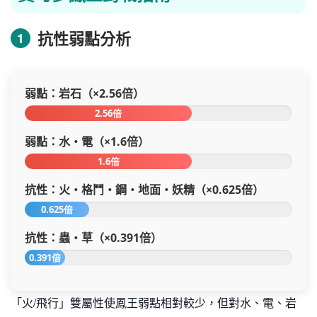
抗性弱點分析
1
弱點：岩石（×2.56倍）
2.56倍
弱點：水・電（×1.6倍）
1.6倍
抗性：火・格鬥・鋼・地面・妖精（×0.625倍）
0.625倍
抗性：蟲・草（×0.391倍）
0.391倍
「火/飛行」雙屬性使鳳王弱點相對較少，但對水、電、岩