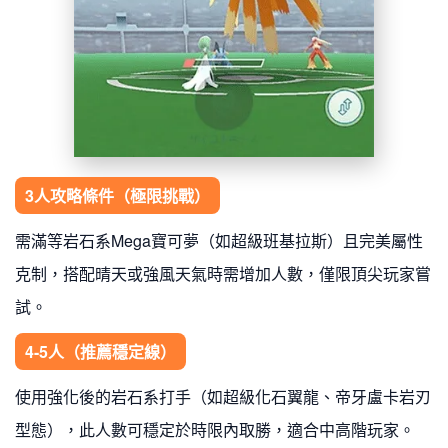
3人攻略條件（極限挑戰）
需滿等岩石系Mega寶可夢（如超級班基拉斯）且完美屬性
克制，搭配晴天或強風天氣時需增加人數，僅限頂尖玩家嘗
試。
4-5人（推薦穩定線）
使用強化後的岩石系打手（如超級化石翼龍、帝牙盧卡岩刃
型態），此人數可穩定於時限內取勝，適合中高階玩家。