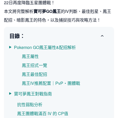
22日再度降臨五星團體戰！
本文將完整解析
寶可夢GO鳳王
的IV判斷、最佳剋星、鳳王
配招、暗影鳳王的特色，以及捕捉技巧與攻略方法！
目錄：
Pokemon GO鳳王屬性&配招解析
鳳王屬性
鳳王招式一覽
鳳王最佳配招
鳳王IV推薦配置｜PvP・團體戰
寶可夢鳳王對戰指南
抗性弱點分析
鳳王團體戰滿百 IV 的 CP值