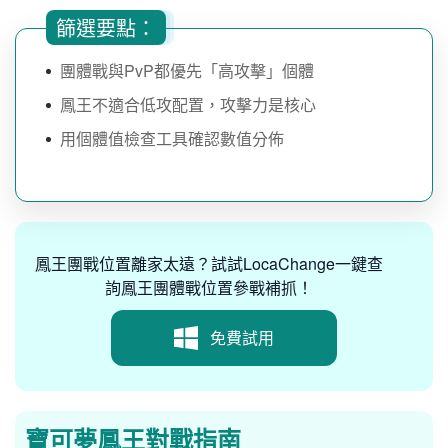
篩選要點：
團體戰與PvP都優先「高攻擊」個體
鳳王不適合低攻配置，攻擊力是核心
用個體值檢查工具確認數值分佈
鳳王團戰位置離家太遠？試試LocaChange一鍵查
詢鳳王團體戰位置參戰補抓！
免費試用
寶可夢鳳王對戰指南