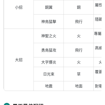
屬性
小招
鋼翼
鋼
隱藏
神鳥猛擊
飛行
專屬招
神聖之火
火
高威
勇鳥猛攻
飛行
大招
大字爆炎
火
火
覆蓋
日光束
草
地震
地面
對電