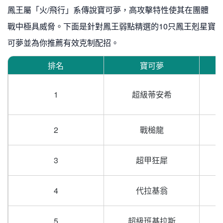
鳳王屬「火/飛行」系傳說寶可夢，高攻擊特性使其在團體
戰中極具威脅。下面是針對鳳王弱點精選的10只鳳王剋星寶
可夢並為你推薦有效克制配招。
排名
寶可夢
1
超級蒂安希
2
戰槌龍
3
超甲狂犀
4
代拉基翁
5
超級班基拉斯