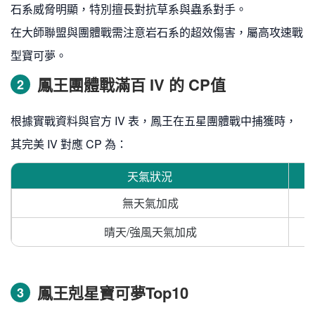
石系威脅明顯，特別擅長對抗草系與蟲系對手。
在大師聯盟與團體戰需注意岩石系的超效傷害，屬高攻速戰
型寶可夢。
鳳王團體戰滿百 IV 的 CP值
2
根據實戰資料與官方 IV 表，鳳王在五星團體戰中捕獲時，
其完美 IV 對應 CP 為：
天氣狀況
無天氣加成
晴天/強風天氣加成
鳳王剋星寶可夢Top10
3