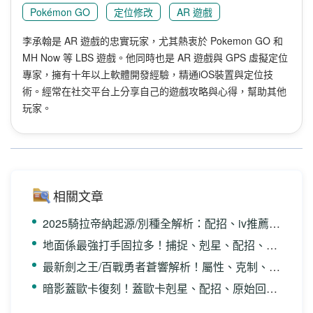
Pokémon GO
定位修改
AR 遊戲
李承翰是 AR 遊戲的忠實玩家，尤其熱衷於 Pokemon GO 和
MH Now 等 LBS 遊戲。他同時也是 AR 遊戲與 GPS 虛擬定位
專家，擁有十年以上軟體開發經驗，精通iOS裝置與定位技
術。經常在社交平台上分享自己的遊戲攻略與心得，幫助其他
玩家。
相關文章
2025騎拉帝納起源/別種全解析：配招、iv推薦、剋星全都有！
地面係最強打手固拉多！捕捉、剋星、配招、原始回歸都有！
最新劍之王/百戰勇者蒼響解析！屬性、克制、補抓方法一篇通！
暗影蓋歐卡復刻！蓋歐卡剋星、配招、原始回歸及捕捉方法！