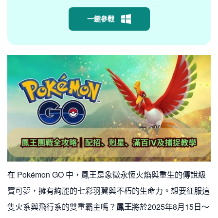
一鍵參戰
在 Pokémon GO 中，鳳王是象徵永恆火焰與重生的傳說級
寶可夢，擁有絢麗的七彩羽翼與不朽的生命力。想要征服這
隻火系與飛行系的雙重霸主嗎？
鳳王
將於2025年8月15日～