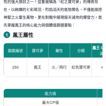
性的強大頭目之一！這隻被稱為「虹之寶可夢」的傳奇存
在，以絢爛的七彩尾羽、烈焰滔天的氣勢聞名，不僅能操控
神聖之火重生萬物，更在對戰中展現毀天滅地的爆發力。首
先掌握鳳王的核心能力與個體值篩選要點：
鳳王屬性
1
鳳王 C
圖鑑編號
寶可夢
屬性
分類
滿
250
鳳王
火／飛行
虹色寶可夢
43
能力值
最大CP值