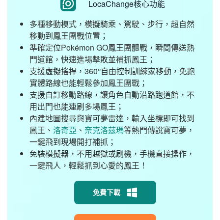
LocaChange核心功能
多種移動模式，模擬騎乘、駕駛、步行，超自然
移動到鳳王團戰位置；
準確定位Pokémon GO鳳王團體戰，瞬間傳送熱
門道館，快速進場擊敗並補抓鳳王；
支援虛擬搖桿，360°自由控制訓練家移動，免跑
實體路線也能輕鬆參加鳳王團戰；
支援自訂移動路線，讓角色自動沿路跑道館，不
用出門也能連刷多場鳳王；
內建地圖搜尋與寶可夢雷達，輸入坐標即可找到
鳳王、
洛奇亞
、
奈克洛茲瑪
等熱門傳說寶可夢，
一鍵飛到現場開打補抓；
免裝模擬器，不用越獄或刷機，手機直接操作，
一鍵飛人，輕鬆抓到心愛的鳳王！
免費下載