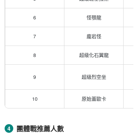
6
怪顎龍
7
龐岩怪
8
超級化石翼龍
9
超級烈空坐
10
原始蓋歐卡
團體戰推薦人數
4