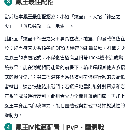
鳳王最佳配招
3
當前版本
鳳王最佳配招
為：小招「燒盡」、大招「神聖之
火」＋「勇鳥猛攻」或「地震」。
此配置「燒盡＋神聖之火＋勇鳥猛攻／地震」的實戰價值在
於：燒盡擁有火系頂尖的DPS與穩定的能量蓄積，神聖之火
是鳳王的專屬招式，不僅傷害極高且附帶100%機率造成燃
燒效果，能在消耗相同能量的前提下，輸出遠超其他火系招
式的爆發傷害；第二招選擇勇鳥猛攻可提供飛行系的最高傷
害輸出，適合快速結束戰鬥；若選擇地震則能針對電系和岩
石系等威脅進行反制。此組合火力全開且覆蓋面廣，再加上
鳳王本身超高的攻擊力，能在團體戰與對戰中發揮毀滅性的
壓制力。
鳳王IV推薦配置｜PvP・團體戰
4