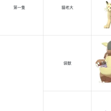
第一隻
貓老大
袋獸