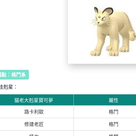
弱點：格鬥系
佳剋星：
貓老大剋星寶可夢
屬性
路卡利歐
格鬥
修建老匠
格鬥