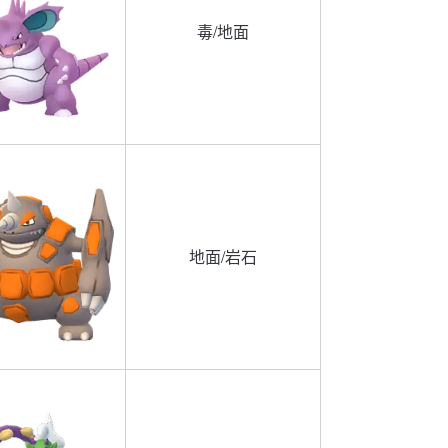
毒/地面
地面/岩石