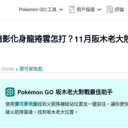
Pokemon GO 工具
用戶指南
評論
暗影化身龍捲雲怎打？11月阪木老大
Home
>
寶可夢遊戲
Pokémon GO 坂木老大對戰最佳助手
使用
寶可夢地圖
找到火箭隊補給站位置並一鍵前往，讓你更
級火箭隊雷達，找到坂木老大位置。