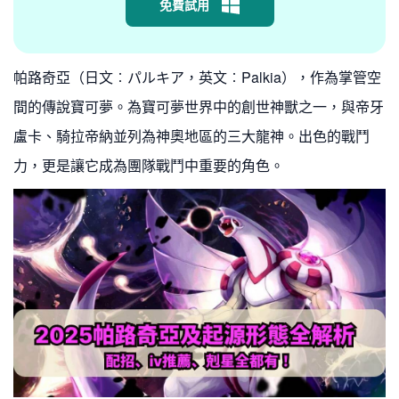
免費試用
帕路奇亞（日文︰パルキア，英文︰Palkia），作為掌管空
間的傳說寶可夢。為寶可夢世界中的創世神獸之一，與帝牙
盧卡、騎拉帝納並列為神奧地區的三大龍神。出色的戰鬥
力，更是讓它成為團隊戰鬥中重要的角色。