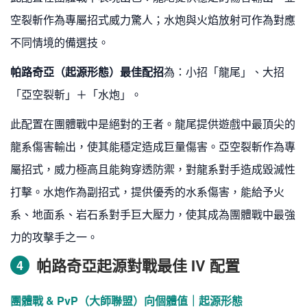
空裂斬作為專屬招式威力驚人；水炮與火焰放射可作為對應
不同情境的備選技。
帕路奇亞（起源形態）最佳配招
為：小招「龍尾」、大招
「亞空裂斬」＋「水炮」。
此配置在團體戰中是絕對的王者。龍尾提供遊戲中最頂尖的
龍系傷害輸出，使其能穩定造成巨量傷害。亞空裂斬作為專
屬招式，威力極高且能夠穿透防禦，對龍系對手造成毀滅性
打擊。水炮作為副招式，提供優秀的水系傷害，能給予火
系、地面系、岩石系對手巨大壓力，使其成為團體戰中最強
力的攻擊手之一。
帕路奇亞起源對戰最佳 IV 配置
4
團體戰 & PvP（大師聯盟）向個體值｜起源形態