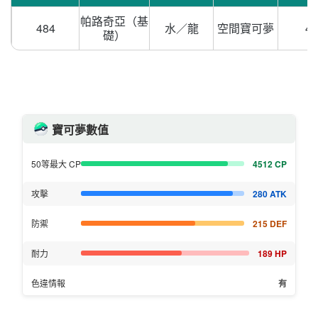
帕路奇亞（基
484
水／龍
空間寶可夢
45
礎）
寶可夢數值
4512 CP
50等最大 CP
280 ATK
攻擊
215 DEF
防禦
189 HP
耐力
有
色違情報