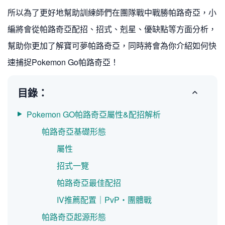
所以為了更好地幫助訓練師們在團隊戰中戰勝帕路奇亞，小
編將會從帕路奇亞配招、招式、剋星、優缺點等方面分析，
幫助你更加了解寶可夢帕路奇亞，同時將會為你介紹如何快
速捕捉Pokemon Go帕路奇亞！
目錄：
Pokemon GO帕路奇亞屬性&配招解析
帕路奇亞基礎形態
屬性
招式一覽
帕路奇亞最佳配招
IV推薦配置｜PvP・團體戰
帕路奇亞起源形態