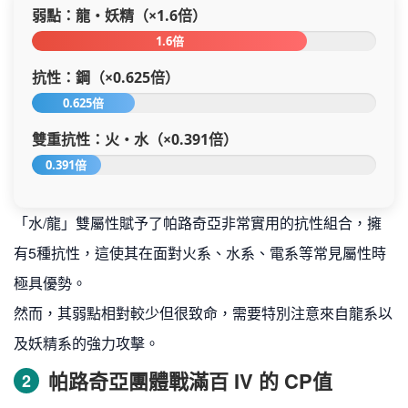
弱點：龍・妖精（×1.6倍）
1.6倍
抗性：鋼（×0.625倍）
0.625倍
雙重抗性：火・水（×0.391倍）
0.391倍
「水/龍」雙屬性賦予了帕路奇亞非常實用的抗性組合，擁
有5種抗性，這使其在面對火系、水系、電系等常見屬性時
極具優勢。
然而，其弱點相對較少但很致命，需要特別注意來自龍系以
及妖精系的強力攻擊。
帕路奇亞團體戰滿百 IV 的 CP值
2