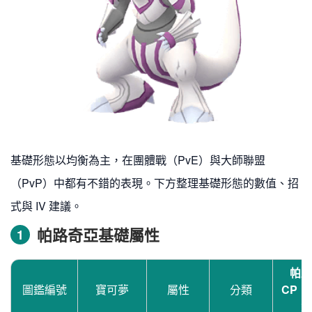
基礎形態以均衡為主，在團體戰（PvE）與大師聯盟
（PvP）中都有不錯的表現。下方整理基礎形態的數值、招
式與 IV 建議。
帕路奇亞基礎屬性
1
帕路
圖鑑編號
寶可夢
屬性
分類
CP（
級