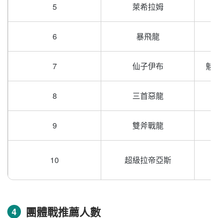
5
萊希拉姆
6
暴飛龍
7
仙子伊布
魅
8
三首惡龍
9
雙斧戰龍
10
超級拉帝亞斯
團體戰推薦人數
4