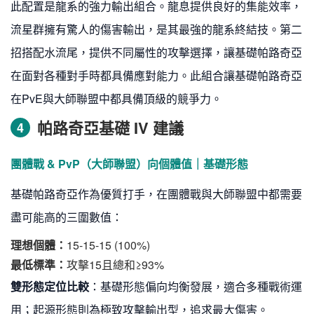
此配置是龍系的強力輸出組合。龍息提供良好的集能效率，
流星群擁有驚人的傷害輸出，是其最強的龍系終結技。第二
招搭配水流尾，提供不同屬性的攻擊選擇，讓基礎帕路奇亞
在面對各種對手時都具備應對能力。此組合讓基礎帕路奇亞
在PvE與大師聯盟中都具備頂級的競爭力。
帕路奇亞基礎 IV 建議
4
團體戰 & PvP（大師聯盟）向個體值｜基礎形態
基礎帕路奇亞作為優質打手，在團體戰與大師聯盟中都需要
盡可能高的三圍數值：
理想個體：
15-15-15 (100%)
最低標準：
攻擊15且總和≥93%
雙形態定位比較
：基礎形態偏向均衡發展，適合多種戰術運
用；起源形態則為極致攻擊輸出型，追求最大傷害。