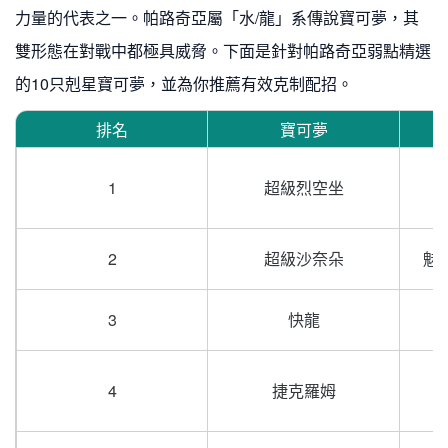
力量的代表之一。帕路奇亞屬「水/龍」系傳說寶可夢，其
雙形態在對戰中都極具威脅。下面是針對帕路奇亞弱點精選
的10只剋星寶可夢，並為你推薦有效克制配招。
排名
寶可夢
1
超級烈空坐
2
超級沙奈朵
魅
3
快龍
4
捷克羅姆