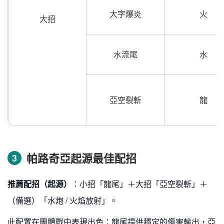
大字爆炎
火
大招
水流尾
水
亞空裂斬
龍
帕路奇亞起源最佳配招
3
推薦配招（起源）
：小招「龍尾」＋大招「亞空裂斬」＋
（備選）「水炮 / 火焰放射」。
此配置在團體戰中表現出色：龍尾提供穩定的傷害輸出，亞