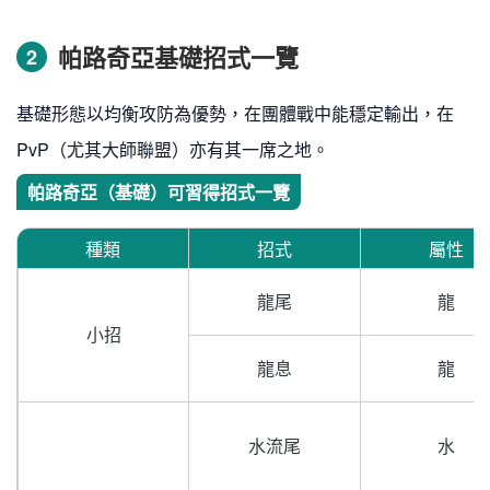
帕路奇亞基礎招式一覽
2
基礎形態以均衡攻防為優勢，在團體戰中能穩定輸出，在
PvP（尤其大師聯盟）亦有其一席之地。
帕路奇亞（基礎）可習得招式一覽
種類
招式
屬性
龍尾
龍
小招
龍息
龍
水流尾
水