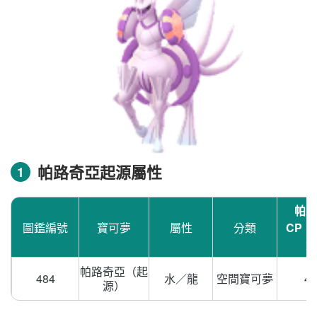
帕路奇亞起源屬性
1
帕路
圖鑑編號
寶可夢
屬性
分類
CP（
級
帕路奇亞（起
484
水／龍
空間寶可夢
46
源）