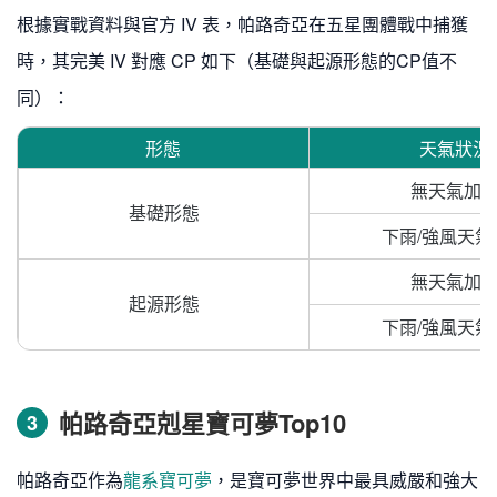
根據實戰資料與官方 IV 表，帕路奇亞在五星團體戰中捕獲
時，其完美 IV 對應 CP 如下（基礎與起源形態的CP值不
同）：
形態
天氣狀況
無天氣加
基礎形態
下雨/強風天氣
無天氣加
起源形態
下雨/強風天氣
帕路奇亞剋星寶可夢Top10
3
帕路奇亞作為
龍系寶可夢
，是寶可夢世界中最具威嚴和強大