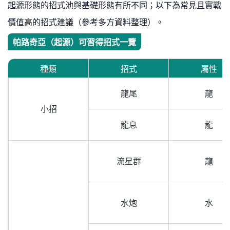
起源形態的招式池與基礎形態有所不同；以下為常見且實戰
價值高的招式建議（參考多方資料整理）。
帕路奇亞（起源）可習得招式一覽
種類
招式
屬性
龍尾
龍
小招
龍息
龍
流星群
龍
水炮
水