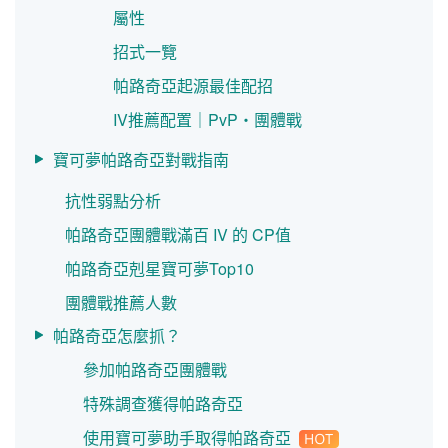
屬性
招式一覽
帕路奇亞起源最佳配招
IV推薦配置｜PvP・團體戰
寶可夢帕路奇亞對戰指南
抗性弱點分析
帕路奇亞團體戰滿百 IV 的 CP值
帕路奇亞剋星寶可夢Top10
團體戰推薦人數
帕路奇亞怎麼抓？
參加帕路奇亞團體戰
特殊調查獲得帕路奇亞
使用寶可夢助手取得帕路奇亞