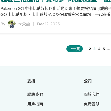
Pokemon GO 中卡比獸超極巨化活動到來！想要捕捉超可愛的
GO 卡比獸配招、卡比獸剋星以及在哪抓等常見問題，一起來
By
Dec 12, 2025
李承翰
上一頁
1
2
3
4
5
…
支持
公司
聯絡我們
關於我們
用戶指南
免責聲明