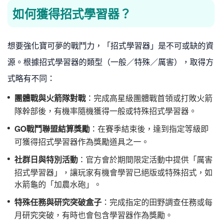
如何獲得招式學習器？
想要強化寶可夢的戰鬥力，「招式學習器」是不可或缺的資
源。根據招式學習器的類型（一般／特殊／厲害），取得方
式略有不同：
團體戰與火箭隊對戰
：完成高星級團體戰首領或打敗火箭
隊幹部後，有機率隨機獲得一般或特殊招式學習器。
GO
戰鬥聯盟結算獎勵
：在賽季結束後，達到指定等級即
可獲得招式學習器作為獎勵道具之一。
社群日與特別活動
：官方會於期間限定活動中提供「厲害
招式學習器」，讓玩家有機會學習已絕版或特殊招式，如
水箭龜的「加農水砲」。
特殊任務與研究突破盒子
：完成指定的田野調查任務或每
月研究突破，有時也會包含學習器作為獎勵。