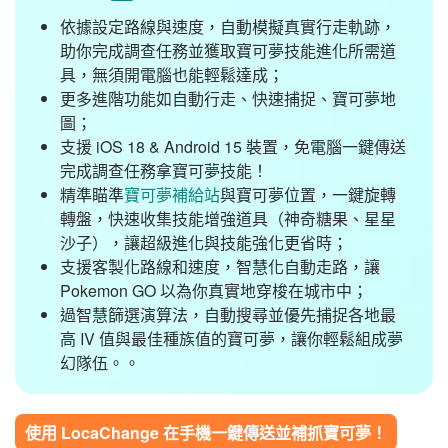
依據設定路線與速度，自動模擬真實行走軌跡，
助你完成調查任務並獲取寶可夢技能進化所需道
具，無須開電腦也能輕鬆達成；
更多進階功能如自動行走、快速捕捉、寶可夢地
圖；
支援 iOS 18 & Android 15 裝置，免電腦一鍵傳送
完成調查任務拿寶可夢技能！
精準瞄準
寶可夢補給站
與寶可夢位置，一鍵旋轉
轉盤，快速收集技能增強道具（神奇糖果、星星
沙子），讓超級進化與技能強化更省時；
支援客製化路線和速度，智慧化自動走路，讓
Pokemon GO 以為你真實地穿梭在城市中；
過智慧篩選演算法，自動搜尋並優先捕捉各地最
高 IV 值與最佳種族值的寶可夢，讓你輕鬆組成夢
幻隊伍。。
使用 LocaChange 在手機一鍵傳送並補抓寶可夢！