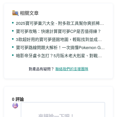
相關文章
2025寶可夢巢穴大全 - 附多款工具幫你爽抓稀有寶可夢！
寶可夢攻略：快速計算寶可夢CP是否值得練？
3款超好用的寶可夢道館地圖，輕鬆找到並成功佔領道館
寶可夢路線問題大解析！一次搞懂Pokemon GO路線玩法！
暗影帝牙盧卡怎打？5月阪木老大剋星、對戰打法攻略來啦！
對產品有疑問？
聯絡我們的支援團隊
0 評論
來評論一下吧！