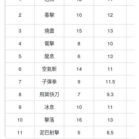
2
毒擊
10
12
3
燒盡
15
13
4
電擊
8
10
5
龍息
6
13
6
空氣斬
14
11
7
子彈拳
9
11.5
8
飛葉快刀
7
9.3
9
冰息
10
11
10
擊落
16
13
11
泥巴射擊
5
8.5