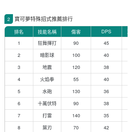
寶可夢特殊招式推薦排行
2
DPS
排名
技能名稱
傷害
冷
1
狂舞揮打
90
45
2
暗影球
100
40
3
地震
120
38
4
火焰拳
55
40
5
水砲
130
36
6
十萬伏特
90
38
7
打雷
140
35
8
葉刃
70
42