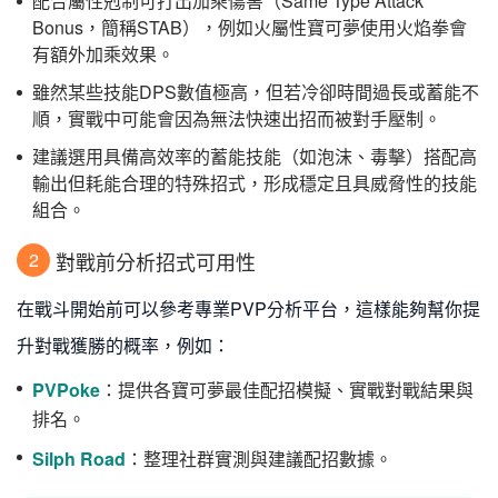
配合屬性剋制可打出加乘傷害（Same Type Attack
Bonus，簡稱STAB），例如火屬性寶可夢使用火焰拳會
有額外加乘效果。
雖然某些技能DPS數值極高，但若冷卻時間過長或蓄能不
順，實戰中可能會因為無法快速出招而被對手壓制。
建議選用具備高效率的蓄能技能（如泡沫、毒擊）搭配高
輸出但耗能合理的特殊招式，形成穩定且具威脅性的技能
組合。
對戰前分析招式可用性
2
在戰斗開始前可以參考專業PVP分析平台，這樣能夠幫你提
升對戰獲勝的概率，例如：
PVPoke
：提供各寶可夢最佳配招模擬、實戰對戰結果與
排名。
Silph Road
：整理社群實測與建議配招數據。